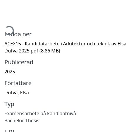
mtar...
Ladda ner
ACEX15 - Kandidatarbete i Arkitektur och teknik av Elsa
Dufva 2025.pdf
(8.86 MB)
Publicerad
2025
Författare
Dufva, Elsa
Typ
Examensarbete på kandidatnivå
Bachelor Thesis
URI