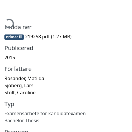
ämtar...
Ladda ner
219258.pdf
(1.27 MB)
Primär fil
Publicerad
2015
Författare
Rosander, Matilda
Sjöberg, Lars
Stolt, Caroline
Typ
Examensarbete för kandidatexamen
Bachelor Thesis
Program