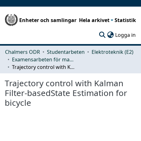
Enheter och samlingar
Hela arkivet
Statistik
(c
Logga in
Chalmers ODR
Studentarbeten
Elektroteknik (E2)
Examensarbeten för masterexamen
Trajectory control with Kalman Filter-basedState Estimation for bicycle
Trajectory control with Kalman
Filter-basedState Estimation for
bicycle