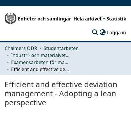
Enheter och samlingar
Hela arkivet
Statistik
(c
Logga in
Chalmers ODR
Studentarbeten
Industri- och materialvetenskap (IMS)
Examensarbeten för masterexamen
Efficient and effective deviation management - Adopting a lean perspective
Efficient and effective deviation
management - Adopting a lean
perspective