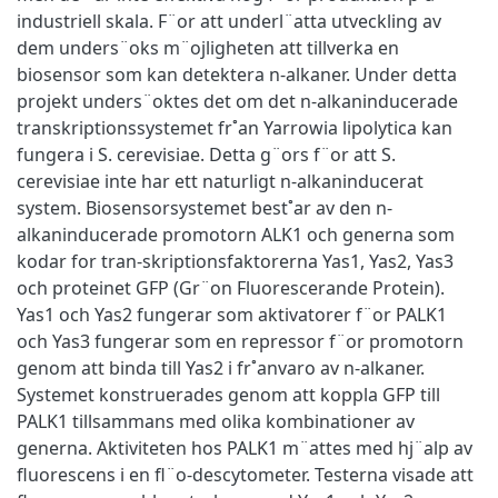
industriell skala. F¨or att underl¨atta utveckling av
dem unders¨oks m¨ojligheten att tillverka en
biosensor som kan detektera n-alkaner. Under detta
projekt unders¨oktes det om det n-alkaninducerade
transkriptionssystemet fr˚an Yarrowia lipolytica kan
fungera i S. cerevisiae. Detta g¨ors f¨or att S.
cerevisiae inte har ett naturligt n-alkaninducerat
system. Biosensorsystemet best˚ar av den n-
alkaninducerade promotorn ALK1 och generna som
kodar for tran-skriptionsfaktorerna Yas1, Yas2, Yas3
och proteinet GFP (Gr¨on Fluorescerande Protein).
Yas1 och Yas2 fungerar som aktivatorer f¨or PALK1
och Yas3 fungerar som en repressor f¨or promotorn
genom att binda till Yas2 i fr˚anvaro av n-alkaner.
Systemet konstruerades genom att koppla GFP till
PALK1 tillsammans med olika kombinationer av
generna. Aktiviteten hos PALK1 m¨attes med hj¨alp av
ﬂuorescens i en ﬂ¨o-descytometer. Testerna visade att