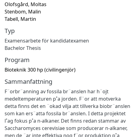
Olofsgård, Moltas
Stenbom, Malin
Tabell, Martin
Typ
Examensarbete för kandidatexamen
Bachelor Thesis
Program
Bioteknik 300 hp (civilingenjör)
Sammanfattning
F¨orbr¨anning av fossila br¨anslen har h¨ojt
medeltemperaturen p˚a jorden. F¨or att motverka
detta ﬁnns det en ¨okad vilja att tillverka biobr¨anslen
som kan ers¨atta fossila br¨anslen. I detta projektet
l˚ag fokus p˚a n-alkaner. Det ﬁnns redan stammar av
Saccharomyces cerevisiae som producerar n-alkaner,
men de ¨ar inte eﬀektiva nog f¨or produktion p˚a