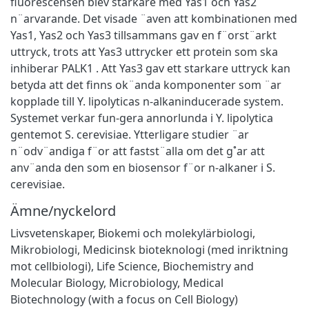
ﬂuorescensen blev starkare med Yas1 och Yas2
n¨arvarande. Det visade ¨aven att kombinationen med
Yas1, Yas2 och Yas3 tillsammans gav en f¨orst¨arkt
uttryck, trots att Yas3 uttrycker ett protein som ska
inhiberar PALK1 . Att Yas3 gav ett starkare uttryck kan
betyda att det ﬁnns ok¨anda komponenter som ¨ar
kopplade till Y. lipolyticas n-alkaninducerade system.
Systemet verkar fun-gera annorlunda i Y. lipolytica
gentemot S. cerevisiae. Ytterligare studier ¨ar
n¨odv¨andiga f¨or att fastst¨alla om det g˚ar att
anv¨anda den som en biosensor f¨or n-alkaner i S.
cerevisiae.
Ämne/nyckelord
Livsvetenskaper
,
Biokemi och molekylärbiologi
,
Mikrobiologi
,
Medicinsk bioteknologi (med inriktning
mot cellbiologi)
,
Life Science
,
Biochemistry and
Molecular Biology
,
Microbiology
,
Medical
Biotechnology (with a focus on Cell Biology)