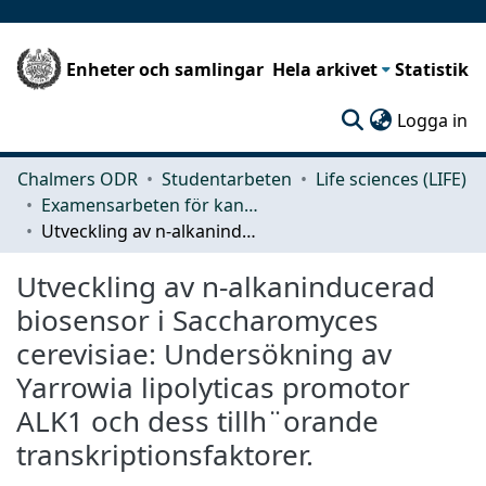
Enheter och samlingar
Hela arkivet
Statistik
(c
Logga in
Chalmers ODR
Studentarbeten
Life sciences (LIFE)
Examensarbeten för kandidatexamen
Utveckling av n-alkaninducerad biosensor i Saccharomyces cerevisiae: Undersökning av Yarrowia lipolyticas promotor ALK1 och dess tillh¨orande transkriptionsfaktorer.
Utveckling av n-alkaninducerad
biosensor i Saccharomyces
cerevisiae: Undersökning av
Yarrowia lipolyticas promotor
ALK1 och dess tillh¨orande
transkriptionsfaktorer.