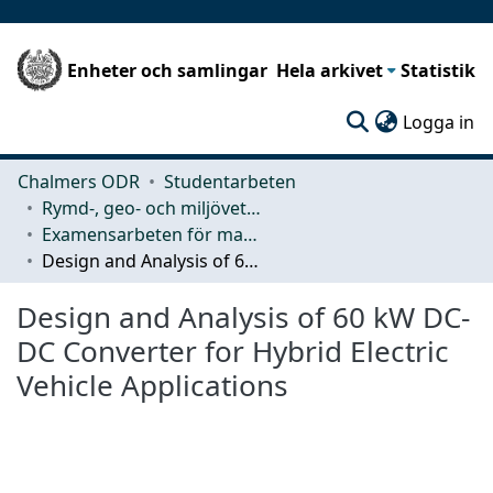
Enheter och samlingar
Hela arkivet
Statistik
(c
Logga in
Chalmers ODR
Studentarbeten
Rymd-, geo- och miljövetenskap (SEE)
Examensarbeten för masterexamen
Design and Analysis of 60 kW DC-DC Converter for Hybrid Electric Vehicle Applications
Design and Analysis of 60 kW DC-
DC Converter for Hybrid Electric
Vehicle Applications