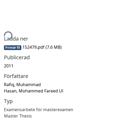
tar...
Ladda ner
152479.pdf
(7.6 MB)
Primär fil
Publicerad
2011
Författare
Rafiq, Muhammad
Hasan, Mohammed Fareed Ul
Typ
Examensarbete för masterexamen
Master Thesis