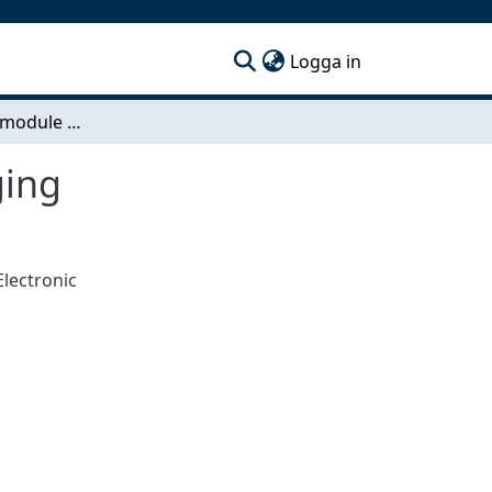
(current)
Logga in
Compact AC/DC-module for electric vehicle charging
ging
Electronic