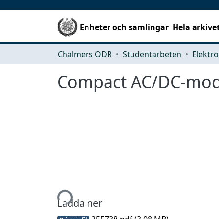
Enheter och samlingar
Hela arkive
Chalmers ODR
Studentarbeten
Elektro
Compact AC/DC-modul
Hämtar...
Ladda ner
255738.pdf
(3.08 MB)