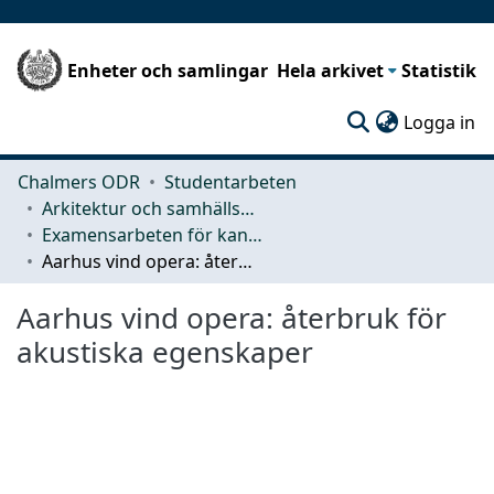
Enheter och samlingar
Hela arkivet
Statistik
(c
Logga in
Chalmers ODR
Studentarbeten
Arkitektur och samhällsbyggnadsteknik (ACE)
Examensarbeten för kandidatexamen
Aarhus vind opera: återbruk för akustiska egenskaper
Aarhus vind opera: återbruk för
akustiska egenskaper