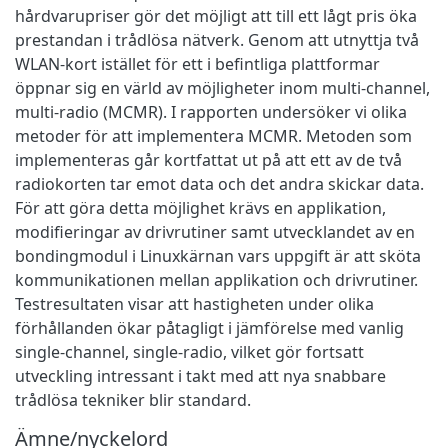
hårdvarupriser gör det möjligt att till ett lågt pris öka
prestandan i trådlösa nätverk. Genom att utnyttja två
WLAN-kort istället för ett i befintliga plattformar
öppnar sig en värld av möjligheter inom multi-channel,
multi-radio (MCMR). I rapporten undersöker vi olika
metoder för att implementera MCMR. Metoden som
implementeras går kortfattat ut på att ett av de två
radiokorten tar emot data och det andra skickar data.
För att göra detta möjlighet krävs en applikation,
modifieringar av drivrutiner samt utvecklandet av en
bondingmodul i Linuxkärnan vars uppgift är att sköta
kommunikationen mellan applikation och drivrutiner.
Testresultaten visar att hastigheten under olika
förhållanden ökar påtagligt i jämförelse med vanlig
single-channel, single-radio, vilket gör fortsatt
utveckling intressant i takt med att nya snabbare
trådlösa tekniker blir standard.
Ämne/nyckelord