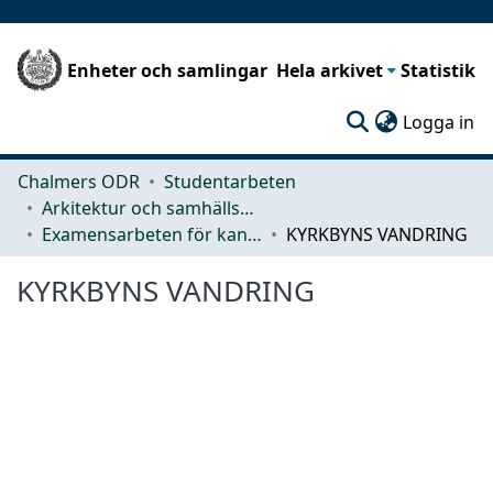
Enheter och samlingar
Hela arkivet
Statistik
(c
Logga in
Chalmers ODR
Studentarbeten
Arkitektur och samhällsbyggnadsteknik (ACE)
Examensarbeten för kandidatexamen
KYRKBYNS VANDRING
KYRKBYNS VANDRING