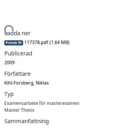
ämtar...
Ladda ner
117378.pdf
(1.64 MB)
Primär fil
Publicerad
2009
Författare
Kihl-Forsberg, Niklas
Typ
Examensarbete för masterexamen
Master Thesis
Sammanfattning