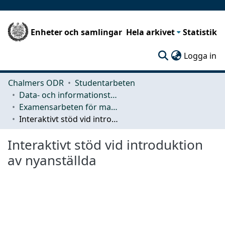
Enheter och samlingar
Hela arkivet
Statistik
(c
Logga in
Chalmers ODR
Studentarbeten
Data- och informationsteknik (CSE)
Examensarbeten för masterexamen
Interaktivt stöd vid introduktion av nyanställda
Interaktivt stöd vid introduktion
av nyanställda