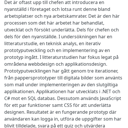
Det är oftast upp till chefen att introducera en
nyanställd i företaget och lotsa runt denne bland
arbetsplatser och nya arbetskamrater. Det är den här
processen som det här arbetet har behandlat,
utvecklat och försökt underlätta. Dels för chefen och
dels för den nyanställde. I undersökningen har en
litteraturstudie, en teknisk analys, en iterativ
prototyputveckling och en implementering av en
prototyp ingått. I litteraturstudien har fokus legat på
områdena webbdesign och applikationsdesign.
Prototyputvecklingen har gått genom tre iterationer,
från pappersprototyper till digitala bilder som använts
som mall under implementeringen av den slutgiltiga
applikationen. Applikationen har utvecklats i .NET och
C# mot en SQL databas. Dessutom används JavaScript
för ett par funktioner samt CSS för att underlätta
designen. Resultatet är en fungerande prototyp där
användaren kan logga in, utföra de uppgifter som har
blivit tilldelade, svara på ett quiz och utvärdera