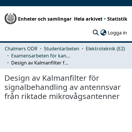
Enheter och samlingar
Hela arkivet
Statistik
(c
Logga in
Chalmers ODR
Studentarbeten
Elektroteknik (E2)
Examensarbeten för kandidatexamen
Design av Kalmanfilter för signalbehandling av antennsvar från riktade mikrovågsantenner
Design av Kalmanfilter för
signalbehandling av antennsvar
från riktade mikrovågsantenner