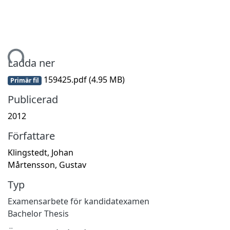
ämtar...
Ladda ner
159425.pdf
(4.95 MB)
Primär fil
Publicerad
2012
Författare
Klingstedt, Johan
Mårtensson, Gustav
Typ
Examensarbete för kandidatexamen
Bachelor Thesis