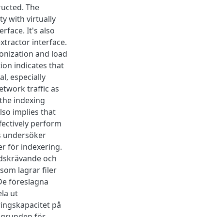
ructed. The
y with virtually
rface. It's also
xtractor interface.
onization and load
ion indicates that
l, especially
twork traffic as
 the indexing
lso implies that
fectively perform
s undersöker
er för indexering.
tidskrävande och
om lagrar filer
 De föreslagna
la ut
ringskapacitet på
 grunden för