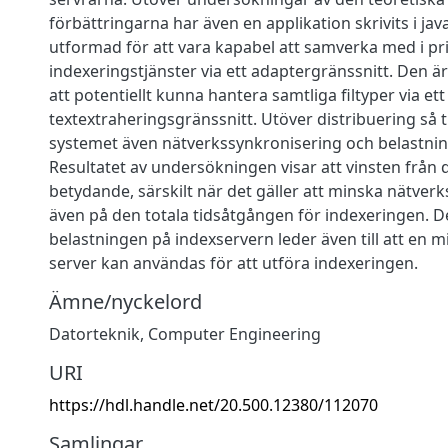
förbättringarna har även en applikation skrivits i jav
utformad för att vara kapabel att samverka med i prin
indexeringstjänster via ett adaptergränssnitt. Den ä
att potentiellt kunna hantera samtliga filtyper via ett
textextraheringsgränssnitt. Utöver distribuering så t
systemet även nätverkssynkronisering och belastnin
Resultatet av undersökningen visar att vinsten från d
betydande, särskilt när det gäller att minska nätver
även på den totala tidsåtgången för indexeringen. 
belastningen på indexservern leder även till att en mi
server kan användas för att utföra indexeringen.
Ämne/nyckelord
Datorteknik
,
Computer Engineering
URI
https://hdl.handle.net/20.500.12380/112070
Samlingar