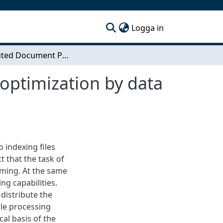
(current)
Logga in
Distributed Document Processing - Search index optimization by data preprocessing and workload distribution
optimization by data
 indexing files
t that the task of
ming. At the same
ng capabilities.
distribute the
dle processing
cal basis of the