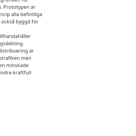
a. Prototypen är
cip alla befintliga
r också byggd för
illhandahåller
gsdelning.
istribuering är
kstrafiken men
Den minskade
ndre kraftfull