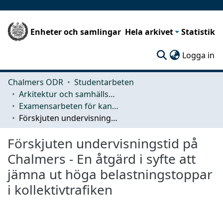
Enheter och samlingar
Hela arkivet
Statistik
(c
Logga in
Chalmers ODR
Studentarbeten
Arkitektur och samhällsbyggnadsteknik (ACE)
Examensarbeten för kandidatexamen
Förskjuten undervisningstid på Chalmers - En åtgärd i syfte att jämna ut höga belastningstoppar i kollektivtrafiken
Förskjuten undervisningstid på
Chalmers - En åtgärd i syfte att
jämna ut höga belastningstoppar
i kollektivtrafiken