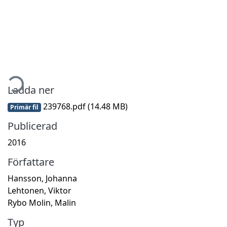
mtar...
Ladda ner
239768.pdf
(14.48 MB)
Primär fil
Publicerad
2016
Författare
Hansson, Johanna
Lehtonen, Viktor
Rybo Molin, Malin
Typ