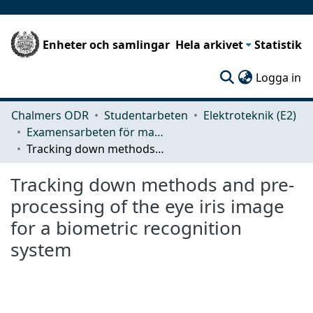
Enheter och samlingar
Hela arkivet
Statistik
(c
Logga in
Chalmers ODR
Studentarbeten
Elektroteknik (E2)
Examensarbeten för masterexamen
Tracking down methods and pre-processing of the eye iris image for a biometric recognition system
Tracking down methods and pre-
processing of the eye iris image
for a biometric recognition
system