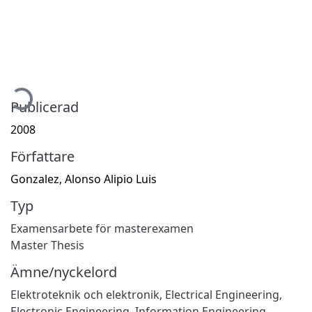
mtar...
Publicerad
2008
Författare
Gonzalez, Alonso Alipio Luis
Typ
Examensarbete för masterexamen
Master Thesis
Ämne/nyckelord
Elektroteknik och elektronik
,
Electrical Engineering,
Electronic Engineering, Information Engineering