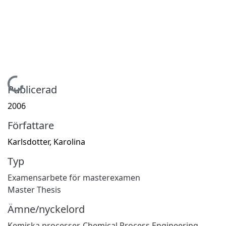
Hämtar...
Publicerad
2006
Författare
Karlsdotter, Karolina
Typ
Examensarbete för masterexamen
Master Thesis
Ämne/nyckelord
Kemiska processer
,
Chemical Process Engineering