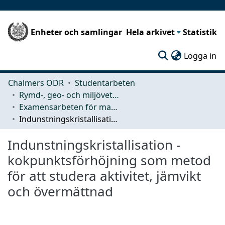
Enheter och samlingar
Hela arkivet
Statistik
(c
Logga in
Chalmers ODR
Studentarbeten
Rymd-, geo- och miljövetenskap (SEE)
Examensarbeten för masterexamen
Indunstningskristallisation - kokpunktsförhöjning som metod för att studera aktivitet, jämvikt och övermättnad
Indunstningskristallisation -
kokpunktsförhöjning som metod
för att studera aktivitet, jämvikt
och övermättnad