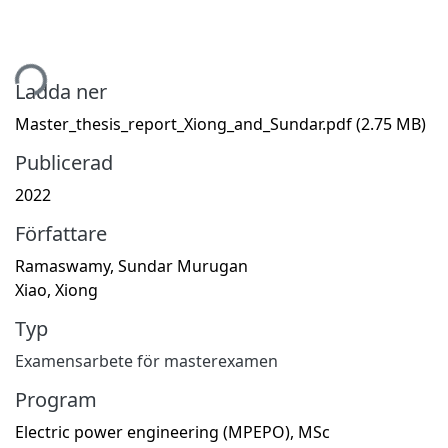
tar...
Ladda ner
Master_thesis_report_Xiong_and_Sundar.pdf
(2.75 MB)
Publicerad
2022
Författare
Ramaswamy, Sundar Murugan
Xiao, Xiong
Typ
Examensarbete för masterexamen
Program
Electric power engineering (MPEPO), MSc