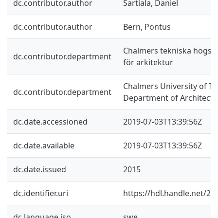
dc.contributor.author
Sartiala, Daniel
dc.contributor.author
Bern, Pontus
Chalmers tekniska högskol
dc.contributor.department
för arkitektur
Chalmers University of Te
dc.contributor.department
Department of Architectu
dc.date.accessioned
2019-07-03T13:39:56Z
dc.date.available
2019-07-03T13:39:56Z
dc.date.issued
2015
dc.identifier.uri
https://hdl.handle.net/2
dc.language.iso
swe