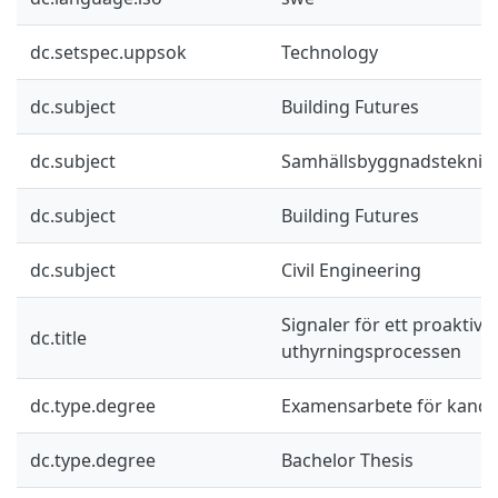
dc.setspec.uppsok
Technology
dc.subject
Building Futures
dc.subject
Samhällsbyggnadsteknik
dc.subject
Building Futures
dc.subject
Civil Engineering
Signaler för ett proaktivt 
dc.title
uthyrningsprocessen
dc.type.degree
Examensarbete för kand
dc.type.degree
Bachelor Thesis