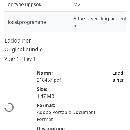
dc.type.uppsok
M2
Affärsutveckling och ent
local.programme
p.
Ladda ner
Original bundle
Visar
1 - 1 av 1
Namn:
Ladd
218457.pdf
a ner
Size:
Hämtar...
1.47 MB
Format:
Adobe Portable Document
Format
Description: