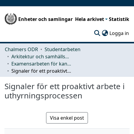
Enheter och samlingar
Hela arkivet
Statistik
(c
Logga in
Chalmers ODR
Studentarbeten
Arkitektur och samhällsbyggnadsteknik (ACE)
Examensarbeten för kandidatexamen
Signaler för ett proaktivt arbete i uthyrningsprocessen
Signaler för ett proaktivt arbete i
uthyrningsprocessen
Visa enkel post