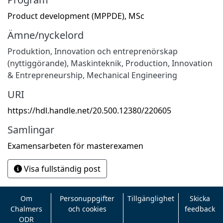
Product development (MPPDE), MSc
Ämne/nyckelord
Produktion
,
Innovation och entreprenörskap
(nyttiggörande)
,
Maskinteknik
,
Production
,
Innovation
& Entrepreneurship
,
Mechanical Engineering
URI
https://hdl.handle.net/20.500.12380/220605
Samlingar
Examensarbeten för masterexamen
Visa fullständig post
Om
Personuppgifter
Tillgänglighet
Skicka
Chalmers
och cookies
feedback
ODR