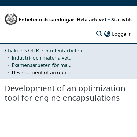
Enheter och samlingar
Hela arkivet
Statistik
(c
Logga in
Chalmers ODR
Studentarbeten
Industri- och materialvetenskap (IMS)
Examensarbeten för masterexamen
Development of an optimization tool for engine encapsulations
Development of an optimization
tool for engine encapsulations