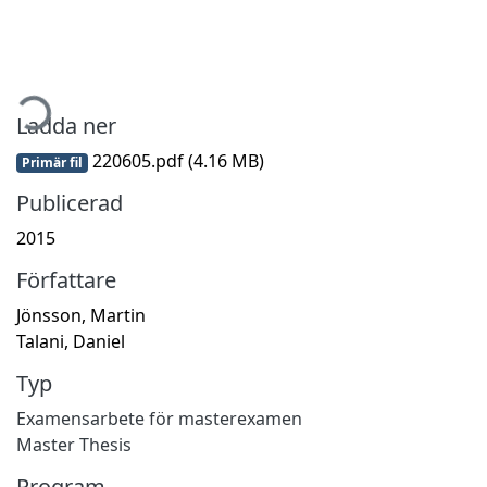
mtar...
Ladda ner
220605.pdf
(4.16 MB)
Primär fil
Publicerad
2015
Författare
Jönsson, Martin
Talani, Daniel
Typ
Examensarbete för masterexamen
Master Thesis
Program