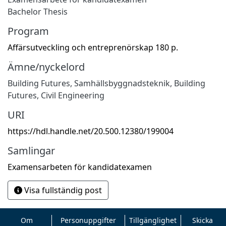
Bachelor Thesis
Program
Affärsutveckling och entreprenörskap 180 p.
Ämne/nyckelord
Building Futures
,
Samhällsbyggnadsteknik
,
Building
Futures
,
Civil Engineering
URI
https://hdl.handle.net/20.500.12380/199004
Samlingar
Examensarbeten för kandidatexamen
Visa fullständig post
Om
Personuppgifter
Tillgänglighet
Skicka