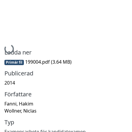
Hämtar...
Ladda ner
199004.pdf
(3.64 MB)
Primär fil
Publicerad
2014
Författare
Fanni, Hakim
Wollner, Niclas
Typ
Examensarbete för kandidatexamen