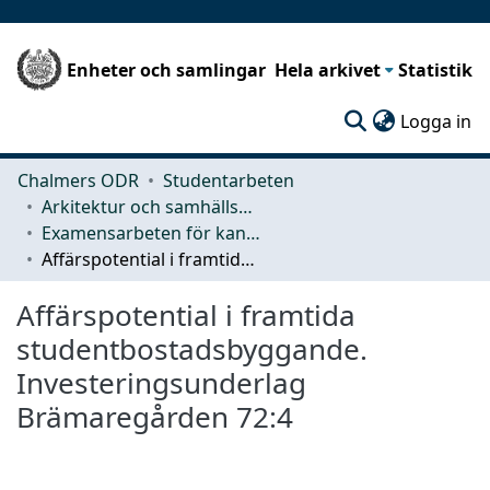
Enheter och samlingar
Hela arkivet
Statistik
(c
Logga in
Chalmers ODR
Studentarbeten
Arkitektur och samhällsbyggnadsteknik (ACE)
Examensarbeten för kandidatexamen
Affärspotential i framtida studentbostadsbyggande. Investeringsunderlag Brämaregården 72:4
Affärspotential i framtida
studentbostadsbyggande.
Investeringsunderlag
Brämaregården 72:4