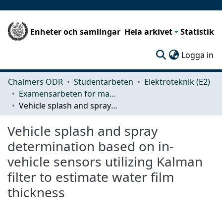
Enheter och samlingar
Hela arkivet
Statistik
(c
Logga in
Chalmers ODR
Studentarbeten
Elektroteknik (E2)
Examensarbeten för masterexamen
Vehicle splash and spray determination based on in-vehicle sensors utilizing Kalman filter to estimate water film thickness
Vehicle splash and spray
determination based on in-
vehicle sensors utilizing Kalman
filter to estimate water film
thickness