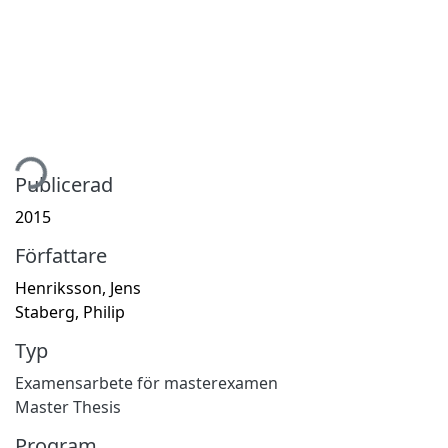
tar...
Publicerad
2015
Författare
Henriksson, Jens
Staberg, Philip
Typ
Examensarbete för masterexamen
Master Thesis
Program