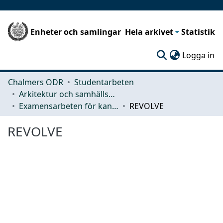
Enheter och samlingar
Hela arkivet
Statistik
(c
Logga in
Chalmers ODR
Studentarbeten
Arkitektur och samhällsbyggnadsteknik (ACE)
Examensarbeten för kandidatexamen
REVOLVE
REVOLVE