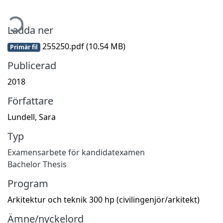
mtar...
Ladda ner
255250.pdf
(10.54 MB)
Primär fil
Publicerad
2018
Författare
Lundell, Sara
Typ
Examensarbete för kandidatexamen
Bachelor Thesis
Program
Arkitektur och teknik 300 hp (civilingenjör/arkitekt)
Ämne/nyckelord