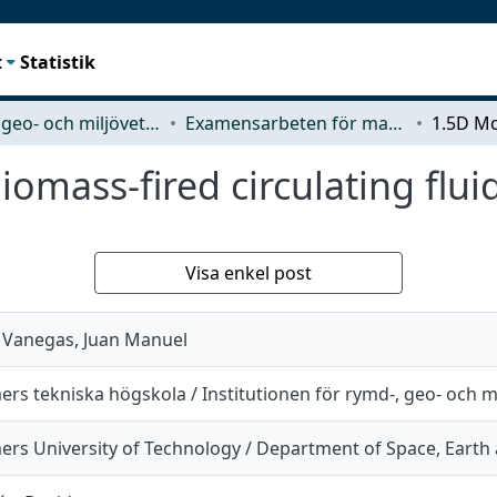
t
Statistik
Rymd-, geo- och miljövetenskap (SEE)
Examensarbeten för masterexamen
omass-fired circulating flui
Visa enkel post
 Vanegas, Juan Manuel
ers tekniska högskola / Institutionen för rymd-, geo- och 
ers University of Technology / Department of Space, Eart