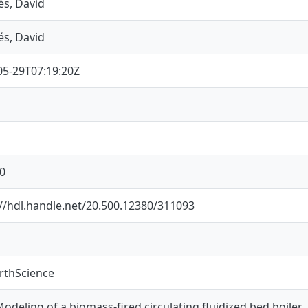
és, David
és, David
05-29T07:19:20Z
0
://hdl.handle.net/20.500.12380/311093
arthScience
odeling of a biomass-fired circulating fluidized bed boiler