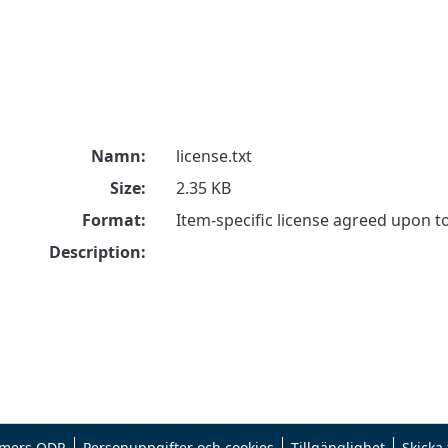
Namn:
license.txt
Size:
2.35 KB
Format:
Item-specific license agreed upon 
Description:
mers ODR
Personuppgifter och cookies
Tillgänglighet
Skicka