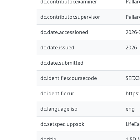
dc.contributor.examiner
Pallar
dc.contributor.supervisor
Pallar
dc.date.accessioned
2026-
dc.date.issued
2026
dc.date.submitted
dc.identifier.coursecode
SEEX3
dc.identifier.uri
https
dc.language.iso
eng
dc.setspec.uppsok
LifeE
dc.title
1.5D M