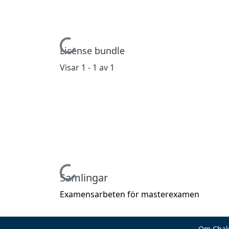
Hämtar...
License bundle
Visar
1 - 1 av 1
Hämtar...
Samlingar
Examensarbeten för masterexamen
Om Chal