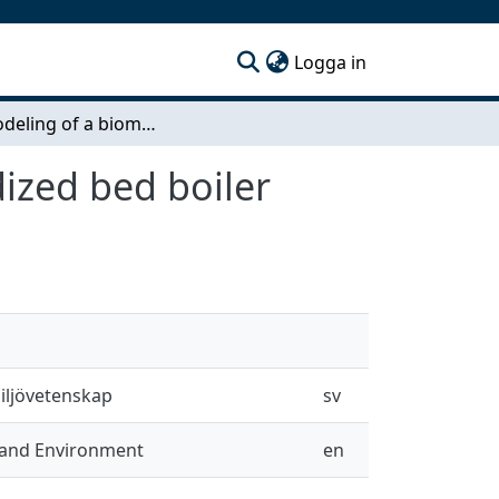
(current)
Logga in
1.5D Modeling of a biomass-fired circulating fluidized bed boiler
dized bed boiler
miljövetenskap
sv
h and Environment
en