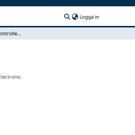
(current)
Logga in
Design of level controller for divers
Electronic