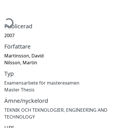
mtar...
Publicerad
2007
Författare
Martinsson, David
Nilsson, Martin
Typ
Examensarbete för masterexamen
Master Thesis
Ämne/nyckelord
TEKNIK OCH TEKNOLOGIER
,
ENGINEERING AND
TECHNOLOGY
URI