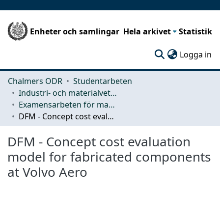
Enheter och samlingar
Hela arkivet
Statistik
(c
Logga in
Chalmers ODR
Studentarbeten
Industri- och materialvetenskap (IMS)
Examensarbeten för masterexamen
DFM - Concept cost evaluation model for fabricated components at Volvo Aero
DFM - Concept cost evaluation
model for fabricated components
at Volvo Aero