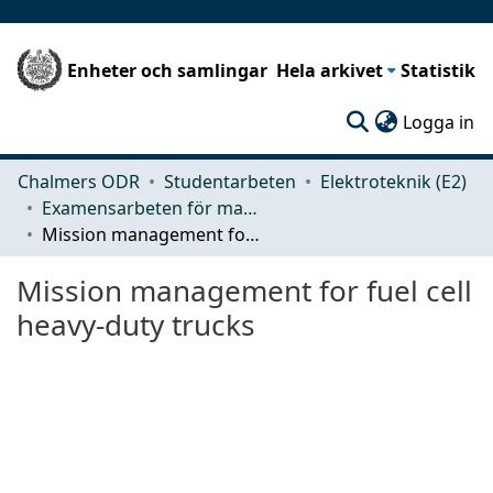
Enheter och samlingar
Hela arkivet
Statistik
(c
Logga in
Chalmers ODR
Studentarbeten
Elektroteknik (E2)
Examensarbeten för masterexamen
Mission management for fuel cell heavy-duty trucks
Mission management for fuel cell
heavy-duty trucks