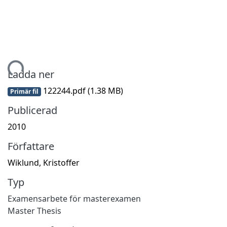
tar...
Ladda ner
122244.pdf
(1.38 MB)
Primär fil
Publicerad
2010
Författare
Wiklund, Kristoffer
Typ
Examensarbete för masterexamen
Master Thesis