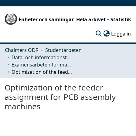
Enheter och samlingar
Hela arkivet
Statistik
(c
Logga in
Chalmers ODR
Studentarbeten
Data- och informationsteknik (CSE)
Examensarbeten för masterexamen
Optimization of the feeder assignment for PCB assembly machines
Optimization of the feeder
assignment for PCB assembly
machines