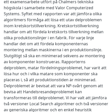
ett examensarbete utfört på Chalmers tekniska
högskola i samarbete med Valor Computerized
Systems. Syftet med rapporten var att jämföra olika
algoritmers förmåga att lösa ett utav delproblemen
inom kretskortstillverkning. Kretskortstillverkning
handlar om att fördela kretskorts tillverkning mellan
olika produktionslinjer i en fabrik. För varje linje
handlar det om att fördela komponenternas
montering mellan maskinerna i en produktionslinje.
Slutgiltigt så ska en minimerad sekvens av montering
av komponenter konstrueras. Rapporterns
delproblem, matar fördelningsproblemet, har varit att
lösa hur och i vilka matare som komponenter ska
placeras i, så att produktionstiden är minimerad.
Delproblemet är bevisat att vara NP-svårt genom att
bevisa att Handelsresandeproblemet kan
transformeras till delproblemet. Vi har valt att jämföra
två versioner Local Search algoritmer och två versioner
av generiska algoritmer och en enkel heuristik