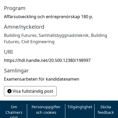
Program
Affärsutveckling och entreprenörskap 180 p.
Ämne/nyckelord
Building Futures
,
Samhällsbyggnadsteknik
,
Building
Futures
,
Civil Engineering
URI
https://hdl.handle.net/20.500.12380/198997
Samlingar
Examensarbeten för kandidatexamen
Visa fullständig post
Om
Personuppgifter
Tillgänglighet
Skicka
Chalmers
och cookies
feedback
ODR