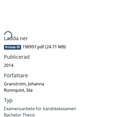
tar...
Ladda ner
198997.pdf
(24.71 MB)
Primär fil
Publicerad
2014
Författare
Granström, Johanna
Runnquist, Ida
Typ
Examensarbete för kandidatexamen
Bachelor Thesis