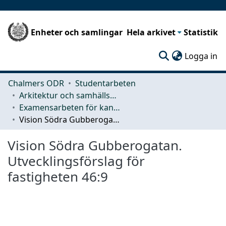
Enheter och samlingar
Hela arkivet
Statistik
(c
Logga in
Chalmers ODR
Studentarbeten
Arkitektur och samhällsbyggnadsteknik (ACE)
Examensarbeten för kandidatexamen
Vision Södra Gubberogatan. Utvecklingsförslag för fastigheten 46:9
Vision Södra Gubberogatan.
Utvecklingsförslag för
fastigheten 46:9