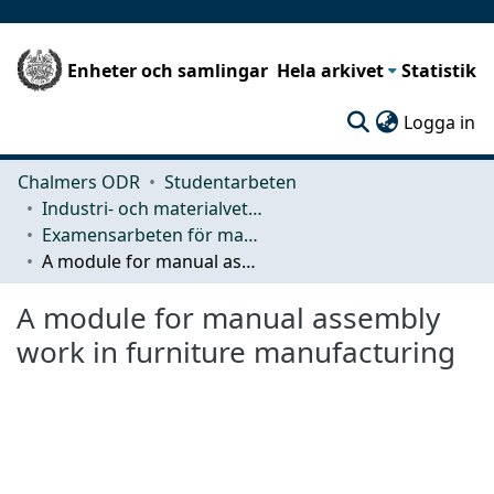
Enheter och samlingar
Hela arkivet
Statistik
(c
Logga in
Chalmers ODR
Studentarbeten
Industri- och materialvetenskap (IMS)
Examensarbeten för masterexamen
A module for manual assembly work in furniture manufacturing
A module for manual assembly
work in furniture manufacturing