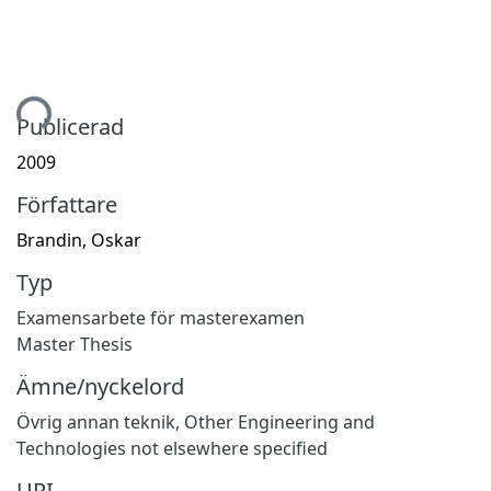
mtar...
Publicerad
2009
Författare
Brandin, Oskar
Typ
Examensarbete för masterexamen
Master Thesis
Ämne/nyckelord
Övrig annan teknik
,
Other Engineering and
Technologies not elsewhere specified
URI