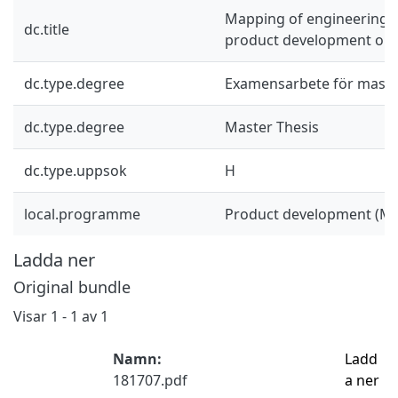
Mapping of engineering 
dc.title
product development org
dc.type.degree
Examensarbete för mast
dc.type.degree
Master Thesis
dc.type.uppsok
H
local.programme
Product development (M
Ladda ner
Original bundle
Visar
1 - 1 av 1
Namn:
Ladd
181707.pdf
a ner