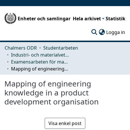
Enheter och samlingar
Hela arkivet
Statistik
(c
Logga in
Chalmers ODR
Studentarbeten
Industri- och materialvetenskap (IMS)
Examensarbeten för masterexamen
Mapping of engineering knowledge in a product development organisation
Mapping of engineering
knowledge in a product
development organisation
Visa enkel post