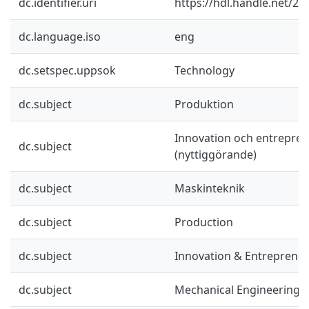
dc.identifier.uri
https://hdl.handle.net/2
dc.language.iso
eng
dc.setspec.uppsok
Technology
dc.subject
Produktion
Innovation och entrepre
dc.subject
(nyttiggörande)
dc.subject
Maskinteknik
dc.subject
Production
dc.subject
Innovation & Entreprene
dc.subject
Mechanical Engineering