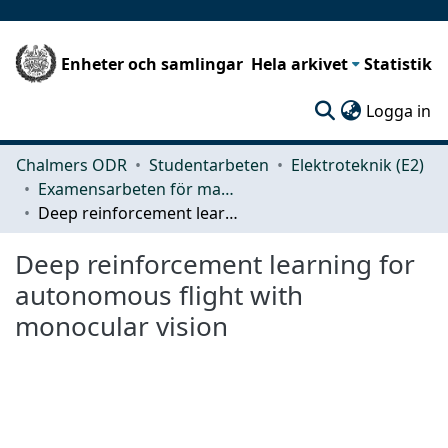
Enheter och samlingar
Hela arkivet
Statistik
(c
Logga in
Chalmers ODR
Studentarbeten
Elektroteknik (E2)
Examensarbeten för masterexamen
Deep reinforcement learning for autonomous flight with monocular vision
Deep reinforcement learning for
autonomous flight with
monocular vision