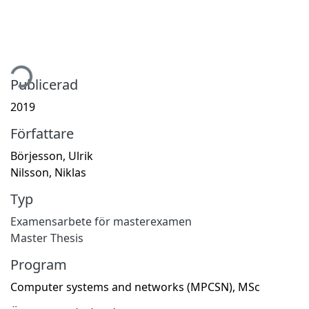
tar...
Publicerad
2019
Författare
Börjesson, Ulrik
Nilsson, Niklas
Typ
Examensarbete för masterexamen
Master Thesis
Program
Computer systems and networks (MPCSN), MSc