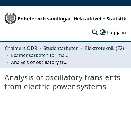
Enheter och samlingar
Hela arkivet
Statistik
(c
Logga in
Chalmers ODR
Studentarbeten
Elektroteknik (E2)
Examensarbeten för masterexamen
Analysis of oscillatory transients from electric power systems
Analysis of oscillatory transients
from electric power systems