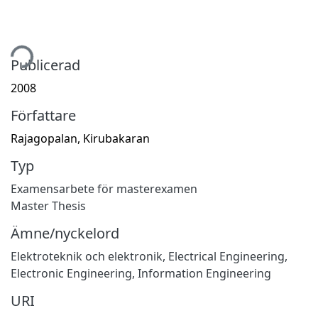
tar...
Publicerad
2008
Författare
Rajagopalan, Kirubakaran
Typ
Examensarbete för masterexamen
Master Thesis
Ämne/nyckelord
Elektroteknik och elektronik
,
Electrical Engineering,
Electronic Engineering, Information Engineering
URI