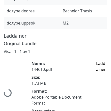
dc.type.degree
Bachelor Thesis
dc.type.uppsok
M2
Ladda ner
Original bundle
Visar
1 - 1 av 1
Namn:
Ladd
144610.pdf
a ner
Size:
Hämtar...
1.73 MB
Format:
Adobe Portable Document
Format
Description: