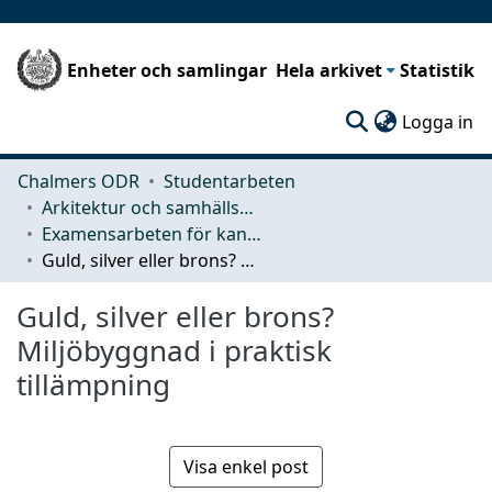
Enheter och samlingar
Hela arkivet
Statistik
(c
Logga in
Chalmers ODR
Studentarbeten
Arkitektur och samhällsbyggnadsteknik (ACE)
Examensarbeten för kandidatexamen
Guld, silver eller brons? Miljöbyggnad i praktisk tillämpning
Guld, silver eller brons?
Miljöbyggnad i praktisk
tillämpning
Visa enkel post