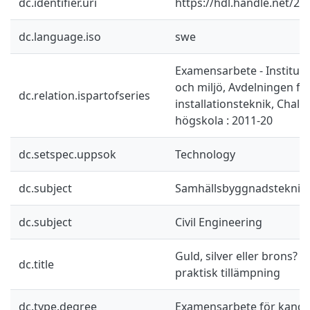
dc.identifier.uri
https://hdl.handle.net/2
dc.language.iso
swe
Examensarbete - Instituti
och miljö, Avdelningen fö
dc.relation.ispartofseries
installationsteknik, Chal
högskola : 2011-20
dc.setspec.uppsok
Technology
dc.subject
Samhällsbyggnadsteknik
dc.subject
Civil Engineering
Guld, silver eller brons? 
dc.title
praktisk tillämpning
dc.type.degree
Examensarbete för kand