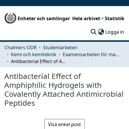
Enheter och samlingar
Hela arkivet
Statistik
(c
Logga in
Chalmers ODR
Studentarbeten
Kemi och kemiteknik
Examensarbeten för masterexamen
Antibacterial Effect of Amphiphilic Hydrogels with Covalently Attached Antimicrobial Peptides
Antibacterial Effect of
Amphiphilic Hydrogels with
Covalently Attached Antimicrobial
Peptides
Visa enkel post