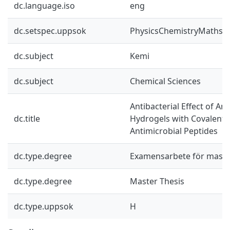
dc.language.iso
eng
dc.setspec.uppsok
PhysicsChemistryMaths
dc.subject
Kemi
dc.subject
Chemical Sciences
Antibacterial Effect of Am
dc.title
Hydrogels with Covalentl
Antimicrobial Peptides
dc.type.degree
Examensarbete för mast
dc.type.degree
Master Thesis
dc.type.uppsok
H