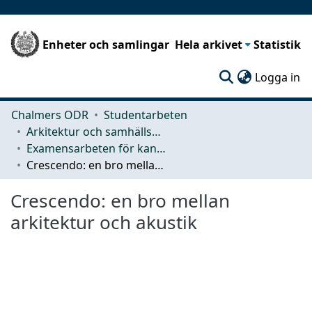
Enheter och samlingar
Hela arkivet
Statistik
(c
Logga in
Chalmers ODR
Studentarbeten
Arkitektur och samhällsbyggnadsteknik (ACE)
Examensarbeten för kandidatexamen
Crescendo: en bro mellan arkitektur och akustik
Crescendo: en bro mellan
arkitektur och akustik