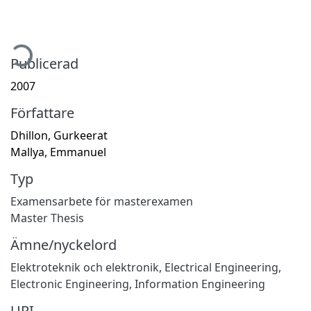
tar...
Publicerad
2007
Författare
Dhillon, Gurkeerat
Mallya, Emmanuel
Typ
Examensarbete för masterexamen
Master Thesis
Ämne/nyckelord
Elektroteknik och elektronik
,
Electrical Engineering,
Electronic Engineering, Information Engineering
URI