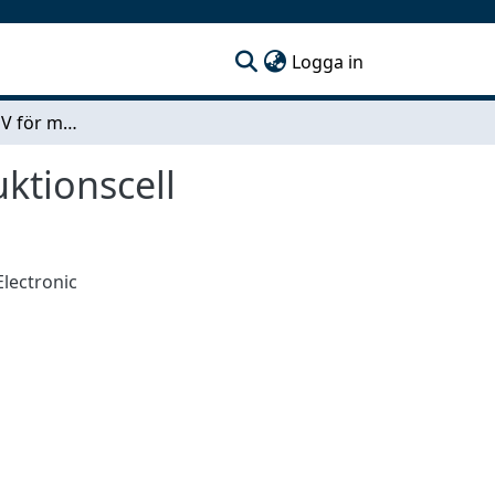
(current)
Logga in
Utveckling av AGV för materialtransport till produktionscell
uktionscell
Electronic