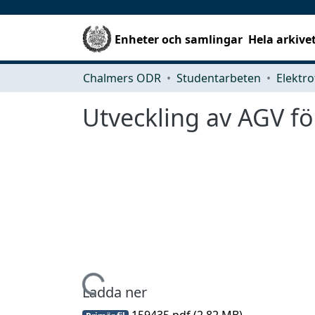
Enheter och samlingar
Hela arkive
Chalmers ODR
Studentarbeten
Elektro
Utveckling av AGV för
Hämtar...
Ladda ner
159435.pdf
(2.82 MB)