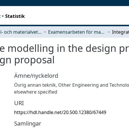
t
Statistik
Industri- och materialvetenskap (IMS)
Examensarbeten för masterexamen
ce modelling in the design p
gn proposal
Ämne/nyckelord
Övrig annan teknik
,
Other Engineering and Technolo
elsewhere specified
URI
https://hdl.handle.net/20.500.12380/67449
Samlingar