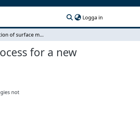
(current)
Logga in
Integration of surface modelling in the design process for a new Renault Kangoo design proposal
rocess for a new
gies not