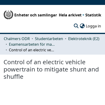
Enheter och samlingar
Hela arkivet
Statistik
(c
Logga in
Chalmers ODR
Studentarbeten
Elektroteknik (E2)
Examensarbeten för masterexamen
Control of an electric vehicle powertrain to mitigate shunt and shuffle
Control of an electric vehicle
powertrain to mitigate shunt and
shuffle