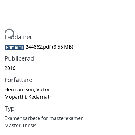
tar...
Ladda ner
244862.pdf
(3.55 MB)
Primär fil
Publicerad
2016
Författare
Hermansson, Victor
Moparthi, Kedarnath
Typ
Examensarbete för masterexamen
Master Thesis