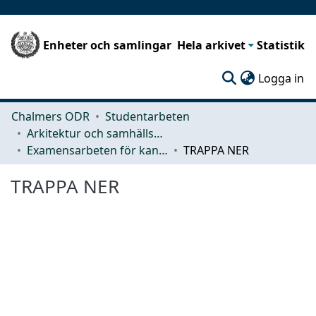
Enheter och samlingar
Hela arkivet
Statistik
(c
Logga in
Chalmers ODR
Studentarbeten
Arkitektur och samhällsbyggnadsteknik (ACE)
Examensarbeten för kandidatexamen
TRAPPA NER
TRAPPA NER