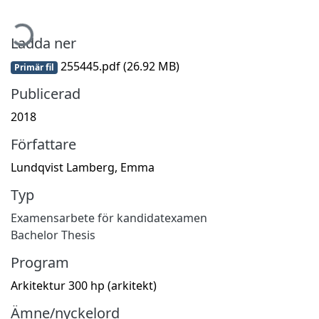
mtar...
Ladda ner
255445.pdf
(26.92 MB)
Primär fil
Publicerad
2018
Författare
Lundqvist Lamberg, Emma
Typ
Examensarbete för kandidatexamen
Bachelor Thesis
Program
Arkitektur 300 hp (arkitekt)
Ämne/nyckelord