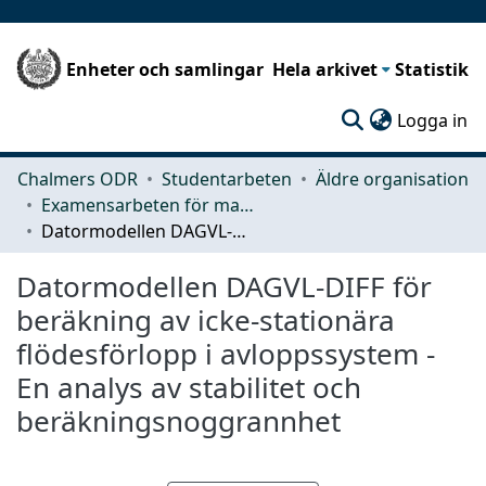
Enheter och samlingar
Hela arkivet
Statistik
(c
Logga in
Chalmers ODR
Studentarbeten
Äldre organisation
Examensarbeten för masterexamen
Datormodellen DAGVL-DIFF för beräkning av icke-stationära flödesförlopp i avloppssystem - En analys av stabilitet och beräkningsnoggrannhet
Datormodellen DAGVL-DIFF för
beräkning av icke-stationära
flödesförlopp i avloppssystem -
En analys av stabilitet och
beräkningsnoggrannhet