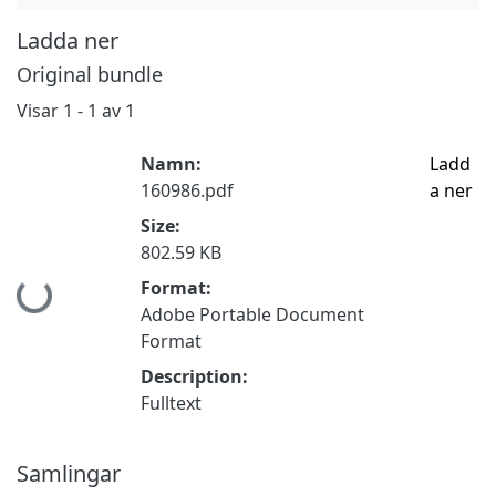
Ladda ner
Original bundle
Visar
1 - 1 av 1
Namn:
Ladd
160986.pdf
a ner
Size:
802.59 KB
Hämtar...
Format:
Adobe Portable Document
Format
Description:
Fulltext
Samlingar