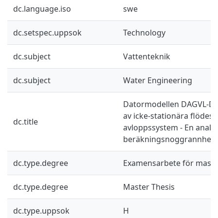
dc.language.iso
swe
dc.setspec.uppsok
Technology
dc.subject
Vattenteknik
dc.subject
Water Engineering
Datormodellen DAGVL-DIF
av icke-stationära flödesf
dc.title
avloppssystem - En analys 
beräkningsnoggrannhet
dc.type.degree
Examensarbete för mast
dc.type.degree
Master Thesis
dc.type.uppsok
H