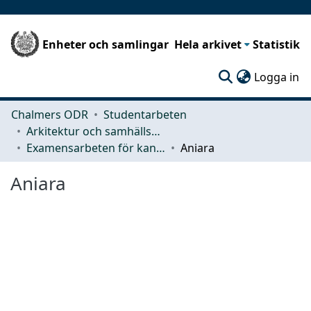
Enheter och samlingar
Hela arkivet
Statistik
(c
Logga in
Chalmers ODR
Studentarbeten
Arkitektur och samhällsbyggnadsteknik (ACE)
Examensarbeten för kandidatexamen
Aniara
Aniara