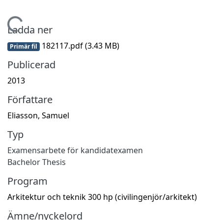
Hämtar...
Ladda ner
182117.pdf
(3.43 MB)
Primär fil
Publicerad
2013
Författare
Eliasson, Samuel
Typ
Examensarbete för kandidatexamen
Bachelor Thesis
Program
Arkitektur och teknik 300 hp (civilingenjör/arkitekt)
Ämne/nyckelord