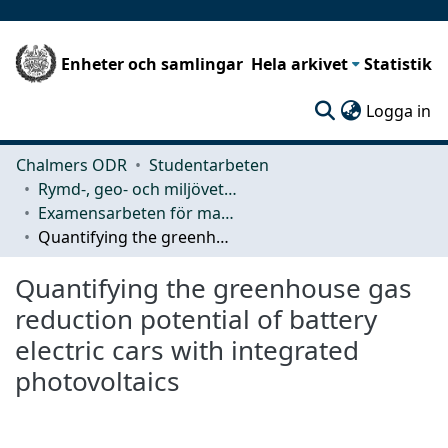
Enheter och samlingar
Hela arkivet
Statistik
(c
Logga in
Chalmers ODR
Studentarbeten
Rymd-, geo- och miljövetenskap (SEE)
Examensarbeten för masterexamen
Quantifying the greenhouse gas reduction potential of battery electric cars with integrated photovoltaics
Quantifying the greenhouse gas
reduction potential of battery
electric cars with integrated
photovoltaics