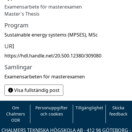
Examensarbete för masterexamen
Master's Thesis
Program
Sustainable energy systems (MPSES), MSc
URI
https://hdl.handle.net/20.500.12380/309080
Samlingar
Examensarbeten för masterexamen
Visa fullständig post
Om
Personuppgifter
Tillgänglighet
Skicka
Chalmers
och cookies
feedback
ODR
CHALMERS TEKNISKA HÖGSKOLA AB - 412 96 GÖTEBORG -