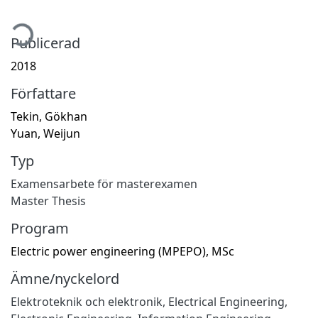
mtar...
Publicerad
2018
Författare
Tekin, Gökhan
Yuan, Weijun
Typ
Examensarbete för masterexamen
Master Thesis
Program
Electric power engineering (MPEPO), MSc
Ämne/nyckelord
Elektroteknik och elektronik
,
Electrical Engineering,