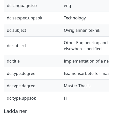
dc.language.iso
eng
dc.setspec.uppsok
Technology
dc.subject
Övrig annan teknik
Other Engineering and Te
dc.subject
elsewhere specified
dc.title
Implementation of a net
dc.type.degree
Examensarbete för mast
dc.type.degree
Master Thesis
dc.type.uppsok
H
Ladda ner