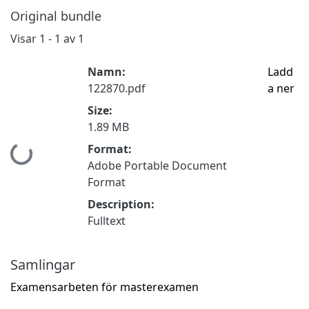
Original bundle
Visar
1 - 1 av 1
Namn:
Ladd
122870.pdf
a ner
Size:
1.89 MB
Format:
Hämtar...
Adobe Portable Document
Format
Description:
Fulltext
Samlingar
Examensarbeten för masterexamen