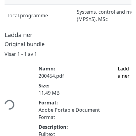
Systems, control and mec
local.programme
(MPSYS), MSc
Ladda ner
Original bundle
Visar
1 - 1 av 1
Namn:
Ladd
200454.pdf
a ner
Size:
11.49 MB
mtar...
Format:
Adobe Portable Document
Format
Description:
Fulltext