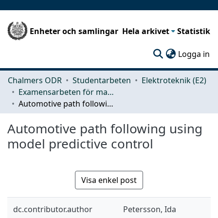
Enheter och samlingar
Hela arkivet
Statistik
(c
Logga in
Chalmers ODR
Studentarbeten
Elektroteknik (E2)
Examensarbeten för masterexamen
Automotive path following using model predictive control
Automotive path following using
model predictive control
Visa enkel post
dc.contributor.author
Petersson, Ida