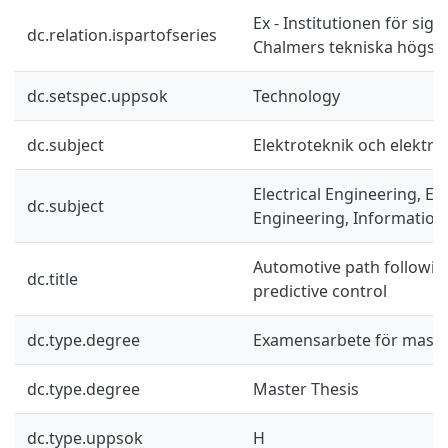
Ex - Institutionen för sig
dc.relation.ispartofseries
Chalmers tekniska högsko
dc.setspec.uppsok
Technology
dc.subject
Elektroteknik och elektro
Electrical Engineering, El
dc.subject
Engineering, Information
Automotive path followin
dc.title
predictive control
dc.type.degree
Examensarbete för mast
dc.type.degree
Master Thesis
dc.type.uppsok
H