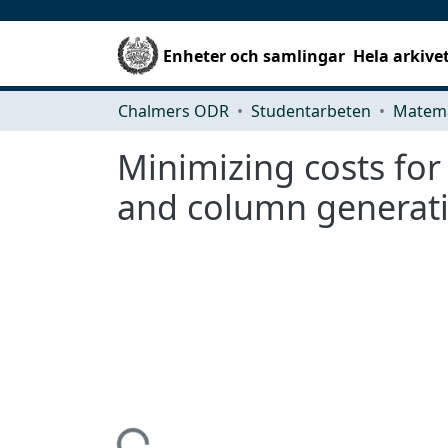
Enheter och samlingar
Hela arkive
Chalmers ODR
Studentarbeten
Matema
Minimizing costs fo
and column generat