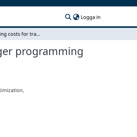
(current)
Logga in
Minimizing costs for transport buyers using integer programming and column generation
teger programming
imization,