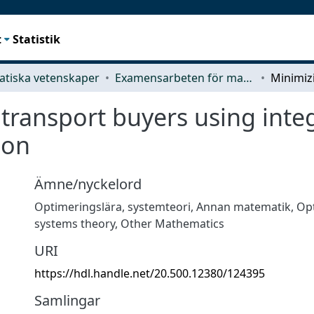
t
Statistik
tiska vetenskaper
Examensarbeten för masterexamen
r transport buyers using in
ion
Ämne/nyckelord
Optimeringslära, systemteori
,
Annan matematik
,
Opt
systems theory
,
Other Mathematics
URI
https://hdl.handle.net/20.500.12380/124395
Samlingar