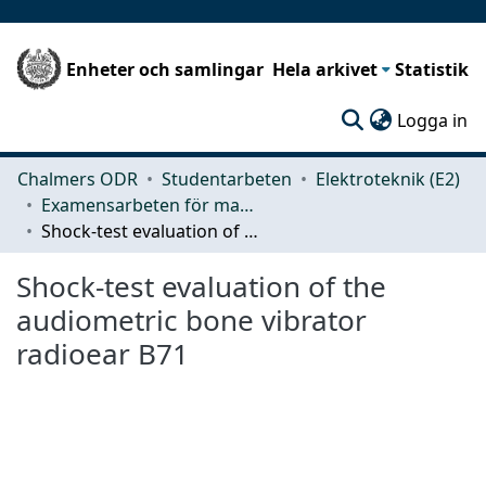
Enheter och samlingar
Hela arkivet
Statistik
(c
Logga in
Chalmers ODR
Studentarbeten
Elektroteknik (E2)
Examensarbeten för masterexamen
Shock-test evaluation of the audiometric bone vibrator radioear B71
Shock-test evaluation of the
audiometric bone vibrator
radioear B71