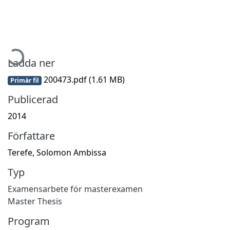
ämtar...
Ladda ner
200473.pdf
(1.61 MB)
Primär fil
Publicerad
2014
Författare
Terefe, Solomon Ambissa
Typ
Examensarbete för masterexamen
Master Thesis
Program