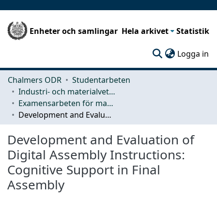
Enheter och samlingar
Hela arkivet
Statistik
(c
Logga in
Chalmers ODR
Studentarbeten
Industri- och materialvetenskap (IMS)
Examensarbeten för masterexamen
Development and Evaluation of Digital Assembly Instructions: Cognitive Support in Final Assembly
Development and Evaluation of
Digital Assembly Instructions:
Cognitive Support in Final
Assembly